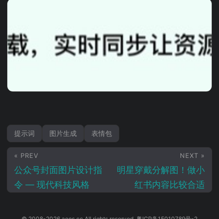
提示词
图片生成
表情包
« PREV
NEXT »
公众号封面图片设计指
明星穿戴分解图！做小
令 — 现代科技风格
红书内容比较合适
© 2008-2026 aeos.cc All rights reserved.
粤ICP备15010789号-2